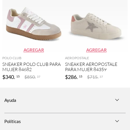
AGREGAR
AGREGAR
POLO CLUB
AEROPOSTALE
SNEAKER POLO CLUB PARA
SNEAKER AEROPOSTALE
MUJER 84682
PARA MUJER 84359
$
340
.
$
286
.
$
850
.
$
715
.
15
15
37
37
Ayuda
Políticas