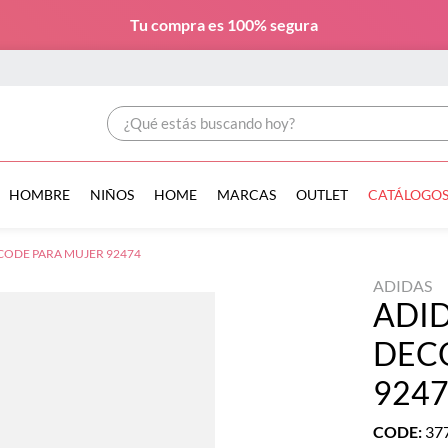
Tu compra es
100% segura
¿Qué estás buscando hoy?
HOMBRE
NIÑOS
HOME
MARCAS
OUTLET
CATÁLOGO
CODE PARA MUJER 92474
ADIDAS
ADI
DEC
924
CODE
:
37