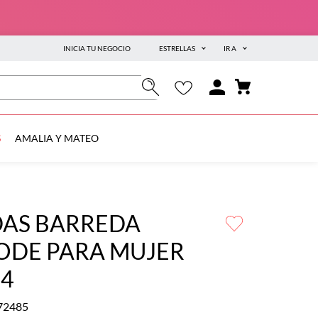
INICIA TU NEGOCIO
ESTRELLAS
IR A
S
AMALIA Y MATEO
DAS BARREDA
ODE PARA MUJER
74
72485