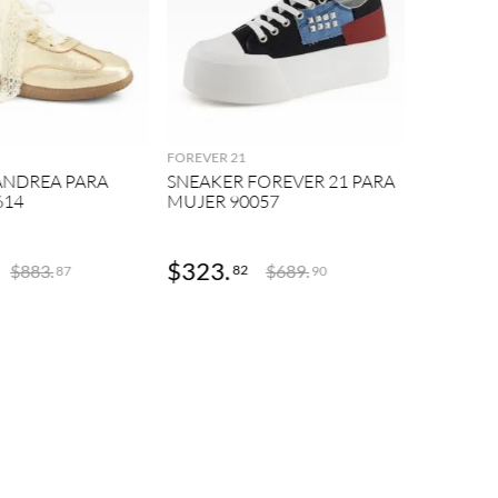
DR SCHOLL 
AGREGAR
AGREGAR
SNEAKER
MUJER 9
FOREVER 21
ANDREA PARA
SNEAKER FOREVER 21 PARA
614
MUJER 90057
3
COLOR
$
323
.
$
529
.
$
883
.
$
689
.
82
9
87
90