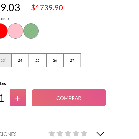
49
.
03
$
1739
.
90
lanco
23
24
25
26
27
las
＋
COMPRAR
CIONES