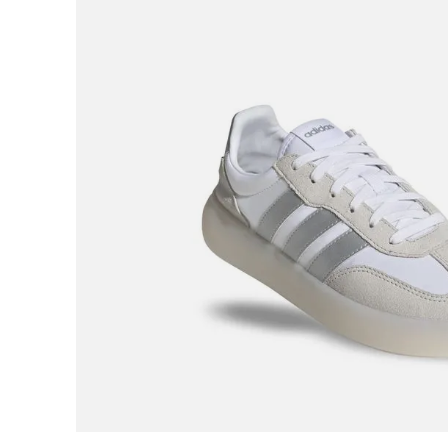
9
.
botas mujer
10
.
adidas