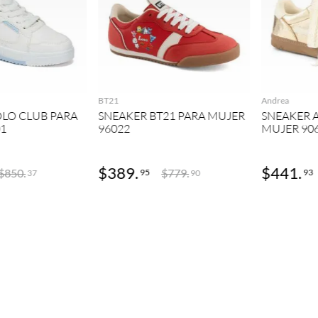
GREGAR
AGREGAR
BT21
Andrea
LO CLUB PARA
SNEAKER BT21 PARA MUJER
SNEAKER 
01
96022
MUJER 90
$
389
.
$
441
.
$
850
.
$
779
.
95
93
37
90