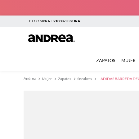
TU COMPRA ES
100% SEGURA
TÉRMINOS MÁS BUSCADOS
1
.
botas
ZAPATOS
MUJER
2
.
sandalias
Mujer
Zapatos
Sneakers
ADIDAS BARREDA DE
3
.
tenis mujer
4
.
zapatillas
5
.
tenis
6
.
tenis hombre
7
.
flats
8
.
plataforma