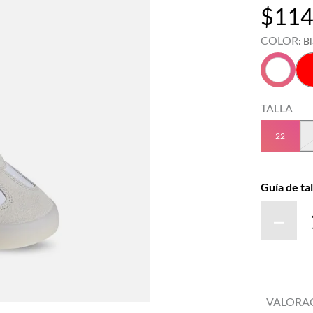
$
11
COLOR
:
B
TALLA
22
Guía de tal
－
VALORA