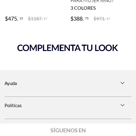
PARA MUJER 88407
3
COLORES
$
475
.
$
388
.
$
1187
.
$
971
.
15
75
87
87
Ayuda
Políticas
SÍGUENOS EN