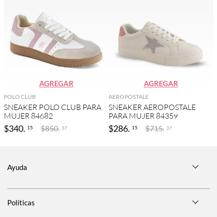
AGREGAR
AGREGAR
POLO CLUB
AEROPOSTALE
SNEAKER POLO CLUB PARA
SNEAKER AEROPOSTALE
MUJER 84682
PARA MUJER 84359
$
340
.
$
286
.
$
850
.
$
715
.
15
15
37
37
Ayuda
Políticas