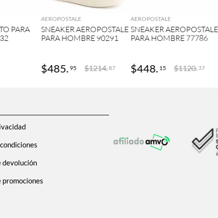
AEROPOSTALE
AEROPOSTALE
TO PARA
SNEAKER AEROPOSTALE
SNEAKER AEROPOSTAL
32
PARA HOMBRE 90291
PARA HOMBRE 77786
$
485
.
$
448
.
$
1214
.
$
1120
.
95
15
87
37
ivacidad
 condiciones
e devolución
de promociones