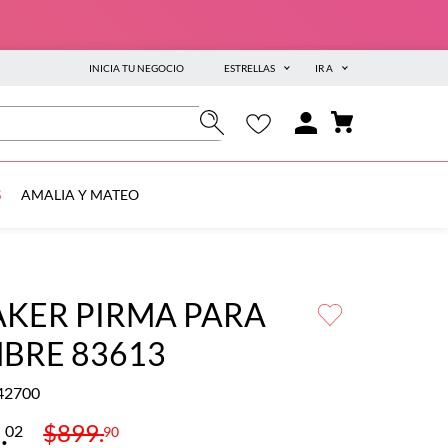
INICIA TU NEGOCIO
ESTRELLAS
IR A
S
AMALIA Y MATEO
AKER PIRMA PARA
BRE 83613
42700
9
.
$
899
.
02
90