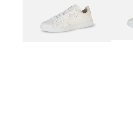
9
.
plataforma
10
.
adidas