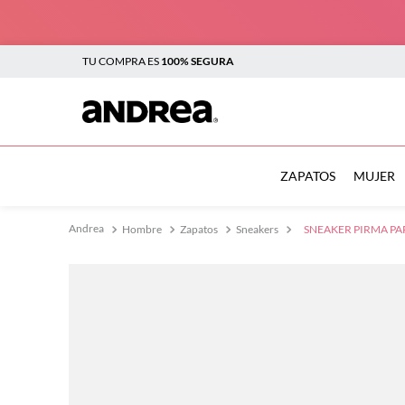
TU COMPRA ES
100% SEGURA
TÉRMINOS MÁS BUSCADOS
1
.
botas
ZAPATOS
MUJER
2
.
sandalias
Hombre
Zapatos
Sneakers
SNEAKER PIRMA PA
3
.
tenis mujer
4
.
zapatillas
5
.
tenis
6
.
tenis hombre
7
.
flats
8
.
botas mujer