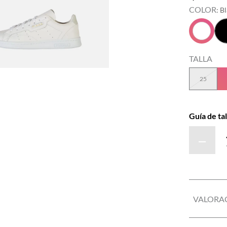
COLOR
:
B
TALLA
25
Guía de tal
－
VALORA