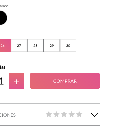
lanco
26
27
28
29
30
las
＋
COMPRAR
CIONES