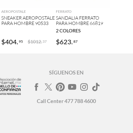
AEROPOSTALE
FERRATO
E
SNEAKER AEROPOSTALE
SANDALIA FERRATO
PARA HOMBRE 90533
PARA HOMBRE 66819
2
COLORES
$
404
.
$
623
.
$
1012
.
95
87
37
SÍGUENOS EN
Call
Center
477 788 4600