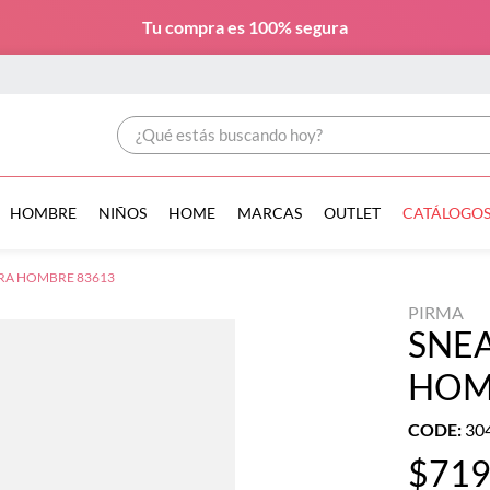
Tu compra es
100% segura
¿Qué estás buscando hoy?
HOMBRE
NIÑOS
HOME
MARCAS
OUTLET
CATÁLOGO
RA HOMBRE 83613
PIRMA
SNE
HOM
CODE
:
30
$
71