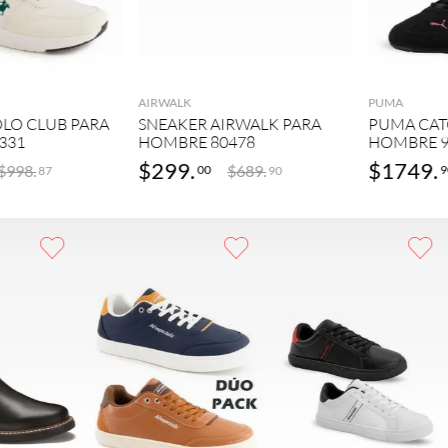
GREGAR
AGREGAR
AIRWALK
PUMA
LO CLUB PARA
SNEAKER AIRWALK PARA
PUMA CAT
331
HOMBRE 80478
HOMBRE 9
$
299
.
$
1749
.
$
998
.
$
689
.
00
9
87
90
GAR
AGREGAR
AGREGAR