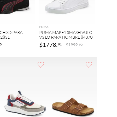
FILA
AGREGAR
AGREGAR
MMX-10
56699
PUMA
CH SD PARA
PUMA MAPF1 SMASH VULC
2831
V3 LO PARA HOMBRE 84370
$
1778
.
$
1379
$
1999
.
0
91
90
AGREGAR
AGREGAR