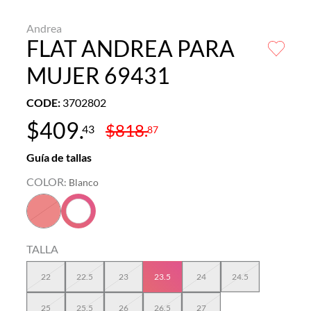
Andrea
FLAT ANDREA PARA
MUJER 69431
CODE
:
3702802
$
409
.
$
818
.
43
87
Guía de tallas
COLOR
:
Blanco
TALLA
22
22.5
23
23.5
24
24.5
25
25.5
26
26.5
27