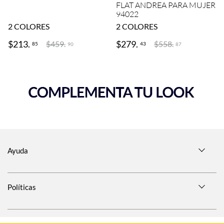
FLAT ANDREA PARA MUJER
94022
2
COLORES
2
COLORES
$
213
.
$
279
.
$
459
.
$
558
.
85
43
90
87
Ayuda
Políticas