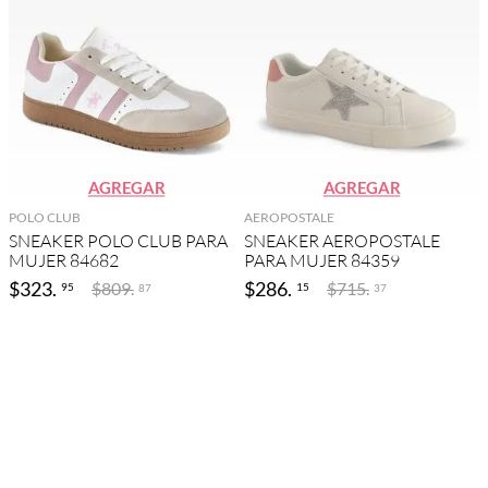
AGREGAR
AGREGAR
POLO CLUB
AEROPOSTALE
SNEAKER POLO CLUB PARA
SNEAKER AEROPOSTALE
MUJER 84682
PARA MUJER 84359
$
323
.
$
286
.
$
809
.
$
715
.
95
15
87
37