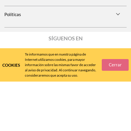
Políticas
SÍGUENOS EN
Te informamos que en nuestra página de
Internet utilizamos cookies, para mayor
Cerrar
COOKIES
información sobre las mismas favor de acceder
Call
Center
477 788 4600
al aviso de privacidad. Al continuar navegando,
consideraremos que acepta su uso.
Andrea MX ® 2024 - D.R.