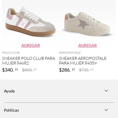
AGREGAR
AGREGAR
POLO CLUB
AEROPOSTALE
SNEAKER POLO CLUB PARA
SNEAKER AEROPOSTALE
MUJER 84682
PARA MUJER 84359
$
340
.
$
286
.
$
850
.
$
715
.
15
15
37
37
Ayuda
Políticas